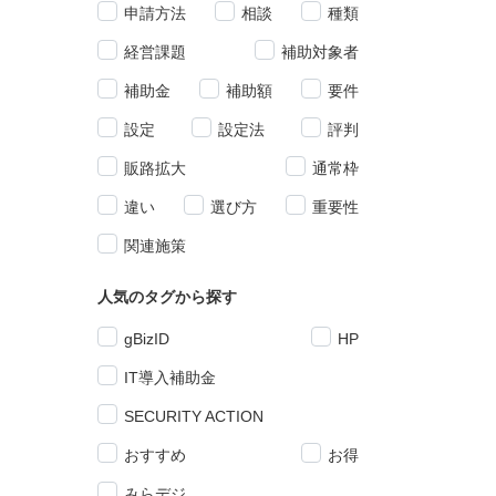
申請方法
相談
種類
経営課題
補助対象者
補助金
補助額
要件
設定
設定法
評判
販路拡大
通常枠
違い
選び方
重要性
関連施策
人気のタグから探す
gBizID
HP
IT導入補助金
SECURITY ACTION
おすすめ
お得
みらデジ