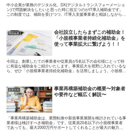
中小企業が業務のデジタル化、DX(デジタルトランスフォーメーショ
ン)で問題解決をしたいと思った時に役立つのがIT導入補助金です。
この制度では、補助を受けつつ、IT導入支援事業者と相談しながら最
適なツールを導入し、自社のデジタル化を図ることが...
会社設立したらまずこの補助金！
中小企業
「小規模事業者持続化補助金」を
使って事業拡大に繋げよう！！
今回は、創業したての事業者や従業員が5名以下の会社様にとって特
に有益な補助金をご紹介いたします。事業拡大を視野に入れているな
ら、ぜひ「小規模事業者持続化補助金」を活用しましょう。小規模事
業者持続化補助金とは「小規模事業者持続化補助金」とは従...
事業再構築補助金の概要〜対象者
おすすめ
や要件など幅広く解説〜
「事業再構築補助金は、業態転換や新規事業展開を検討されている事
業者様は検討すべき補助金」です。従業員20名以下の小規模事業者
であっても、最大2000万円サポートしてくれることが最大の魅力と
なっています。この記事では、事業再構築補助金とは補助...