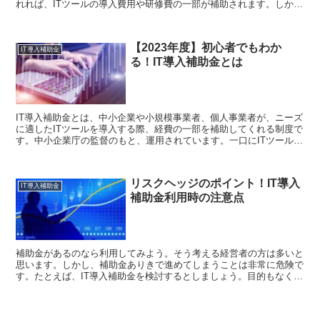
れれば、ITツールの導入費用や研修費の一部が補助されます。しか
し、その申請には事前準備が必要ですし、プロセスも少...
【2023年度】初心者でもわか
IT導入補助金
る！IT導入補助金とは
IT導入補助金とは、中小企業や小規模事業者、個人事業者が、ニーズ
に適したITツールを導入する際、経費の一部を補助してくれる制度で
す。中小企業庁の監督のもと、運用されています。一口にITツールと
言っても、そのシステムはさまざま。事業のデジタル...
リスクヘッジのポイント！IT導入
IT導入補助金
補助金利用時の注意点
補助金があるのなら利用してみよう。そう考える経営者の方は多いと
思います。しかし、補助金ありきで進めてしまうことは非常に危険で
す。たとえば、IT導入補助金を検討するとしましょう。目的もなくIT
ツールを導入して業務のデジタル化をしたところで、結...