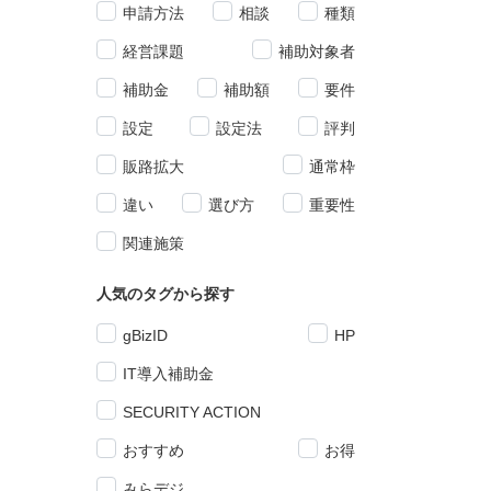
申請方法
相談
種類
経営課題
補助対象者
補助金
補助額
要件
設定
設定法
評判
販路拡大
通常枠
違い
選び方
重要性
関連施策
人気のタグから探す
gBizID
HP
IT導入補助金
SECURITY ACTION
おすすめ
お得
みらデジ